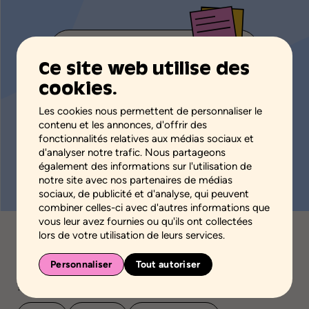
Ce site web utilise des
Étapes à suivre pour une démarche
cookies.
structurante en promotion de la
santé mentale positive
Les cookies nous permettent de personnaliser le
contenu et les annonces, d'offrir des
Téléchargez
fonctionnalités relatives aux médias sociaux et
d'analyser notre trafic. Nous partageons
également des informations sur l'utilisation de
notre site avec nos partenaires de médias
sociaux, de publicité et d'analyse, qui peuvent
combiner celles-ci avec d'autres informations que
vous leur avez fournies ou qu'ils ont collectées
lors de votre utilisation de leurs services.
Personnaliser
Tout autoriser
Dans quel milieu voulez-vous cultiver la santé mentale
?