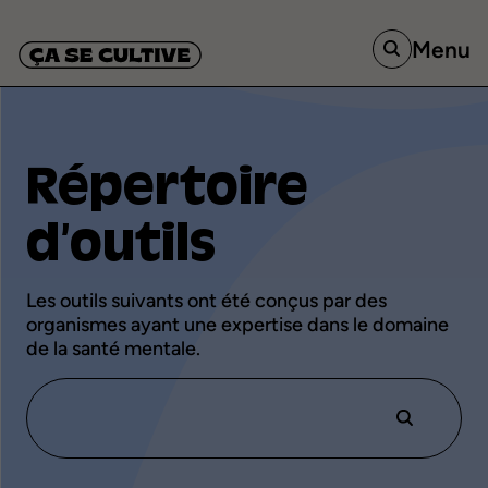
Menu
Répertoire
d’outils
Les
outils
suivants
ont
été
conçus
par
des
organismes
ayant
une
expertise
dans
le
domaine
de
la
santé
mentale.