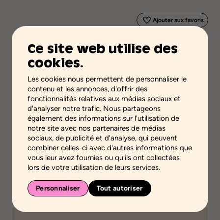
Ajouter aux favoris
Ce site web utilise des
Validité scientifique
Savoirs professionnels ou pratiques
cookies.
Étape de la démarche
Les cookies nous permettent de personnaliser le
Dresser le portrait de la situation
contenu et les annonces, d'offrir des
fonctionnalités relatives aux médias sociaux et
Niveaux scolaires
d'analyser notre trafic. Nous partageons
également des informations sur l'utilisation de
Secondaire
notre site avec nos partenaires de médias
sociaux, de publicité et d'analyse, qui peuvent
Environnement
combiner celles-ci avec d'autres informations que
Environnement familial
vous leur avez fournies ou qu'ils ont collectées
lors de votre utilisation de leurs services.
Public
Individuel
Personnaliser
Tout autoriser
Durée
Entre 30 et 60 min