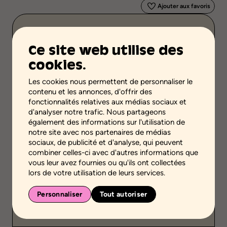
Ajouter aux favoris
Validité scientifique
Savoirs scientifiques
Ce site web utilise des
cookies.
Étape de la démarche
Planifier des actions
Les cookies nous permettent de personnaliser le
contenu et les annonces, d'offrir des
Niveaux scolaires
fonctionnalités relatives aux médias sociaux et
Secondaire
d'analyser notre trafic. Nous partageons
également des informations sur l'utilisation de
Environnement
notre site avec nos partenaires de médias
Environnement scolaire
sociaux, de publicité et d'analyse, qui peuvent
Environnement communautaire
combiner celles-ci avec d'autres informations que
vous leur avez fournies ou qu'ils ont collectées
Public
lors de votre utilisation de leurs services.
-
Personnaliser
Tout autoriser
Durée
-