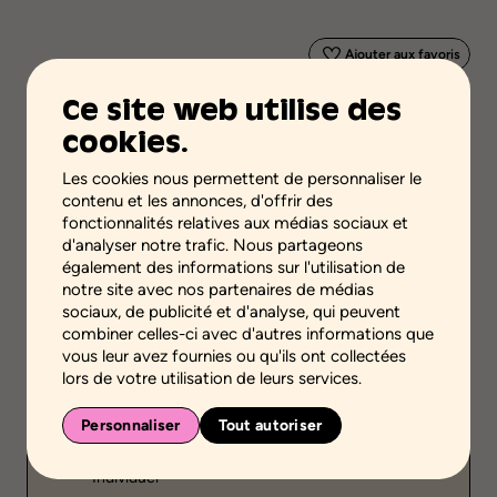
Ajouter aux favoris
Ce site web utilise des
Validité scientifique
cookies.
Savoirs scientifiques
Les cookies nous permettent de personnaliser le
Étape de la démarche
contenu et les annonces, d'offrir des
Dresser le portrait de la situation
fonctionnalités relatives aux médias sociaux et
Acquérir ou transférer des connaissances
d'analyser notre trafic. Nous partageons
également des informations sur l'utilisation de
Niveaux scolaires
notre site avec nos partenaires de médias
Primaire
Secondaire
Formation générale des adultes
sociaux, de publicité et d'analyse, qui peuvent
Formation professionnelle
combiner celles-ci avec d'autres informations que
vous leur avez fournies ou qu'ils ont collectées
Environnement
lors de votre utilisation de leurs services.
Environnement scolaire
Environnement familial
Personnaliser
Tout autoriser
Public
Individuel