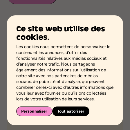
Ajouter aux favoris
Ce site web utilise des
cookies.
Validité scientifique
Savoirs professionnels ou pratiques
Les cookies nous permettent de personnaliser le
contenu et les annonces, d'offrir des
Étape de la démarche
fonctionnalités relatives aux médias sociaux et
Acquérir ou transférer des connaissances
d'analyser notre trafic. Nous partageons
également des informations sur l'utilisation de
Niveaux scolaires
notre site avec nos partenaires de médias
Primaire
Secondaire
sociaux, de publicité et d'analyse, qui peuvent
Formation générale des adultes
combiner celles-ci avec d'autres informations que
Formation professionnelle
vous leur avez fournies ou qu'ils ont collectées
lors de votre utilisation de leurs services.
Environnement
Environnement scolaire
Personnaliser
Tout autoriser
Public
-