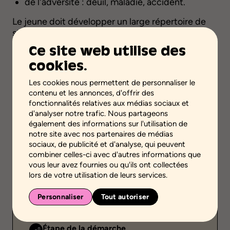
de l'adversité : deuil, maladie, accident.
Le jeune doit développer un large répertoire de
stratégies d'adaptation lui permettant de réagir
dans ces diverses situations. La gestion des
Ce site web utilise des
émotions et du stress passe d'abord par la
cookies.
reconnaissance de ces états et leur
compréhension.
Les cookies nous permettent de personnaliser le
contenu et les annonces, d'offrir des
Source :
Ministère de la Santé et des Services sociaux
fonctionnalités relatives aux médias sociaux et
d'analyser notre trafic. Nous partageons
Téléchargez
également des informations sur l'utilisation de
notre site avec nos partenaires de médias
sociaux, de publicité et d'analyse, qui peuvent
combiner celles-ci avec d'autres informations que
vous leur avez fournies ou qu'ils ont collectées
Ajouter aux favoris
lors de votre utilisation de leurs services.
Validité scientifique
Personnaliser
Tout autoriser
Savoirs scientifiques
Étape de la démarche