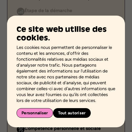
Étape de la démarche
-
Ce site web utilise des
Niveaux scolaires
Primaire
cookies.
Environnement
Les cookies nous permettent de personnaliser le
contenu et les annonces, d'offrir des
Environnement familial
fonctionnalités relatives aux médias sociaux et
d'analyser notre trafic. Nous partageons
Public
également des informations sur l'utilisation de
-
notre site avec nos partenaires de médias
sociaux, de publicité et d'analyse, qui peuvent
Durée
combiner celles-ci avec d'autres informations que
-
vous leur avez fournies ou qu'ils ont collectées
lors de votre utilisation de leurs services.
Thématique
Personnaliser
Tout autoriser
Relations sociales
Compétence personnelle et sociale