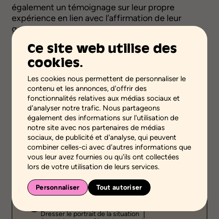
également un témoignage sur leur propre
expérience en lien avec l’affirmation de leur
genre.
Pour en savoir plus sur la thématique de cet
Ce site web utilise des
épisode de Naviguer ensemble, veuillez
cookies.
télécharger la fiche accompagnatrice ci-dessous.
Les cookies nous permettent de personnaliser le
Source :
Association pour la santé publique du Québec
contenu et les annonces, d'offrir des
fonctionnalités relatives aux médias sociaux et
Téléchargez la fiche
d'analyser notre trafic. Nous partageons
également des informations sur l'utilisation de
notre site avec nos partenaires de médias
sociaux, de publicité et d'analyse, qui peuvent
Ajouter aux favoris
combiner celles-ci avec d'autres informations que
vous leur avez fournies ou qu'ils ont collectées
lors de votre utilisation de leurs services.
Validité scientifique
Savoirs professionnels ou pratiques
Personnaliser
Tout autoriser
Étape de la démarche
Dresser le portrait de la situation