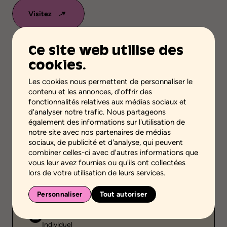
Visitez
Ce site web utilise des
cookies.
Ajouter aux favoris
Les cookies nous permettent de personnaliser le
Validité scientifique
contenu et les annonces, d'offrir des
Savoirs professionnels ou pratiques
fonctionnalités relatives aux médias sociaux et
d'analyser notre trafic. Nous partageons
Étape de la démarche
également des informations sur l'utilisation de
notre site avec nos partenaires de médias
Acquérir ou transférer des connaissances
sociaux, de publicité et d'analyse, qui peuvent
combiner celles-ci avec d'autres informations que
Niveaux scolaires
vous leur avez fournies ou qu'ils ont collectées
Formation professionnelle
lors de votre utilisation de leurs services.
Environnement
Environnement scolaire
Personnaliser
Tout autoriser
Public
Individuel