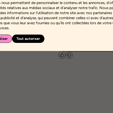
 nous permettent de personnaliser le contenu et les annonces, d'of
Thématique
ités relatives aux médias sociaux et d'analyser notre trafic. Nous 
-
es informations sur l'utilisation de notre site avec nos partenaire
 publicité et d'analyse, qui peuvent combiner celles-ci avec d'autre
Compétence personnel
s que vous leur avez fournies ou qu'ils ont collectées lors de votre u
Connaissance de soi
vices.
Communauté ciblée
liser
Tout autoriser
-
J'aime
Je n'aime pas