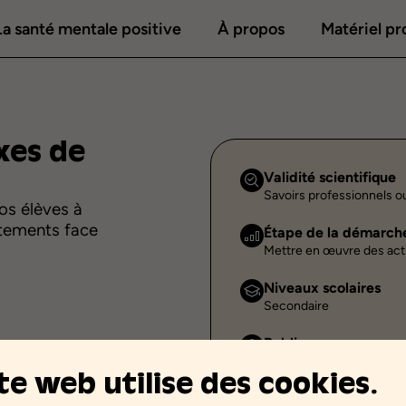
La santé mentale positive
À propos
Matériel p
xes
de
Validité scientifique
Savoirs professionnels o
os élèves à
tements face
Étape de la démarch
Mettre en œuvre des act
Niveaux scolaires
Secondaire
Public
Individuel
ite web utilise des cookies.