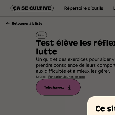
Répertoire d’outils
Retourner à la liste
Quiz
Test
élève
les
réfle
lutte
Un quiz et des exercices pour aider v
prendre conscience de leurs compor
aux difficultés et à mieux les gérer.
Source :
Fondation Jeunes en tête
Téléchargez
Ce s