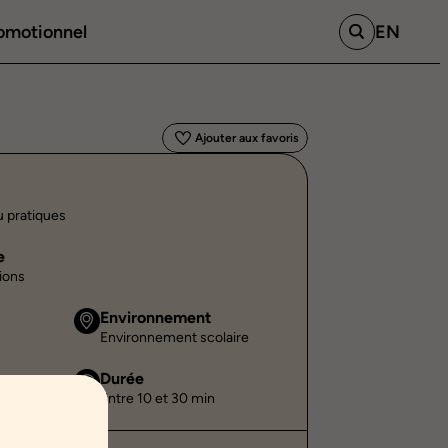
romotionnel
EN
Ajouter aux favoris
u pratiques
e
ions
Environnement
Environnement scolaire
Durée
Entre 10 et 30 min